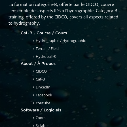
La formation catégorie-B, offerte par le CIDCO, couvre
l’ensemble des aspects liés à l’hydrographie. Category-B
training, offered by the CIDCO, covers all aspects related
to hydrography.
Cat-B - Course / Cours
e
Hydrographie / Hydrographic
nt, samedi 1 août
nement, dimanche 2 août
Terrain / Field
5 août
 6 août
endredi 7 août
nt, samedi 8 août
nement, dimanche 9 août
Hydroball ®
12 août
 13 août
vendredi 14 août
nt, samedi 15 août
nement, dimanche 16 août
About / À Propos
CIDCO
19 août
 20 août
vendredi 21 août
nt, samedi 22 août
nement, dimanche 23 août
Cat-B
26 août
 27 août
vendredi 28 août
nt, samedi 29 août
nement, dimanche 30 août
LinkedIn
Facebook
Youtube
Software / Logiciels
Zoom
Scilab